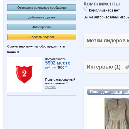
Комплименты
Отправить приватное сообщение
Комплиментов нет.
Вы не авторизованы! Чтоб
Добавить в друзья
Игнорировать
Сделать подарок
Метки лидеров
Совместная покупка: сбор предоплаты,
раздачи
популярность:
5902 место
Интервью (1)
рейтинг
3830
?
Привилегированный
пользователь
2
уровня
Последние
фотогра