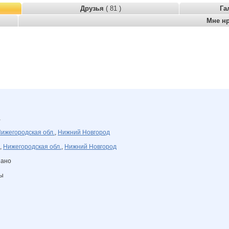
Друзья
( 81 )
Га
Мне н
а
ижегородская обл.
,
Нижний Новгород
,
Нижегородская обл.
,
Нижний Новгород
зано
ны