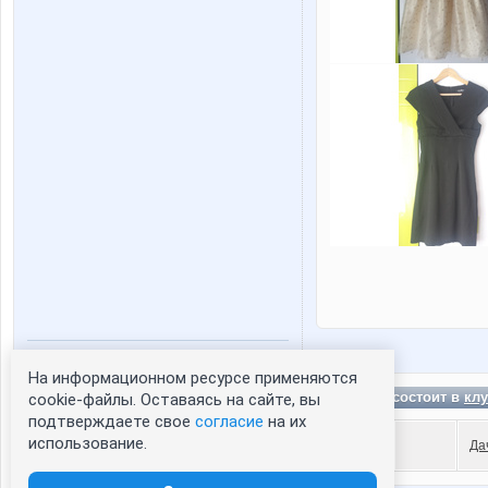
На информационном ресурсе применяются
Статистика портрета:
Tihony состоит в
клу
cookie-файлы. Оставаясь на сайте, вы
сейчас просматривают портрет - 0
подтверждаете свое
согласие
на их
зарегистрированные пользователи
использование.
Да
посетившие портрет за 7 дней - 0