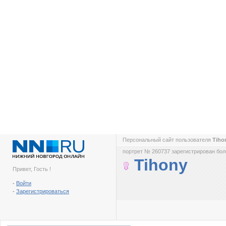
Персональный сайт пользователя
Tiho
портрет № 260737 зарегистрирован боле
Tihony
Привет, Гость !
-
Войти
-
Зарегистрироваться