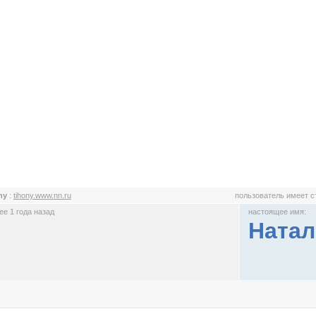
ny
:
tihony.www.nn.ru
пользователь имеет 
е 1 года назад
настоящее имя:
Натал