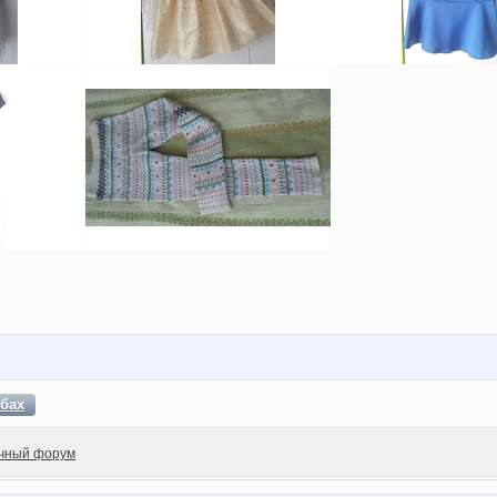
бах
чный форум